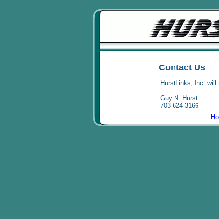
Contact Us
HurstLinks, Inc. will
Guy N. Hurst
703-624-3166
Ho